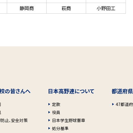
静岡商
萩商
小野田工
校の皆さんへ
日本高野連について
都道府県
則
定款
47都道
具
役員
ガ防止、安全対策
日本学生野球憲章
処分基準