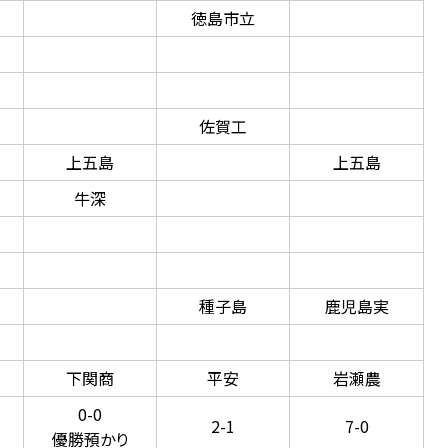
徳島市立
佐賀工
上五島
上五島
牛深
種子島
鹿児島実
下関商
平安
岩瀬農
0-0
2-1
7-0
優勝預かり