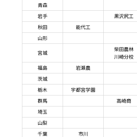
青森
岩手
黒沢尻工
秋田
能代工
山形
柴田農林
宮城
川崎分校
福島
岩瀬農
茨城
栃木
宇都宮学園
群馬
高崎商
埼玉
山梨
千葉
市川