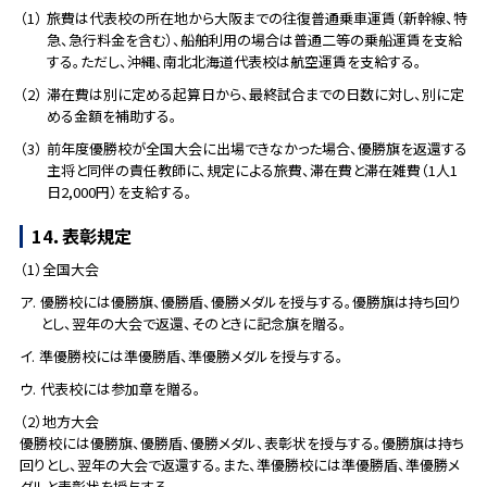
（1）
旅費は代表校の所在地から大阪までの往復普通乗車運賃（新幹線、特
急、急行料金を含む）、船舶利用の場合は普通二等の乗船運賃を支給
する。ただし、沖縄、南北北海道代表校は航空運賃を支給する。
（2）
滞在費は別に定める起算日から、最終試合までの日数に対し、別に定
める金額を補助する。
（3）
前年度優勝校が全国大会に出場できなかった場合、優勝旗を返還する
主将と同伴の責任教師に、規定による旅費、滞在費と滞在雑費（1人1
日2,000円）を支給する。
14．表彰規定
（1）全国大会
ア.
優勝校には優勝旗、優勝盾、優勝メダルを授与する。優勝旗は持ち回り
とし、翌年の大会で返還、そのときに記念旗を贈る。
イ.
準優勝校には準優勝盾、準優勝メダルを授与する。
ウ.
代表校には参加章を贈る。
（2）地方大会
優勝校には優勝旗、優勝盾、優勝メダル、表彰状を授与する。優勝旗は持ち
回りとし、翌年の大会で返還する。また、準優勝校には準優勝盾、準優勝メ
ダルと表彰状を授与する。