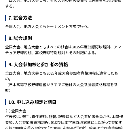
全国大会、地方大会とも、その大会の運営委員会で適任者を選び委嘱
する。
7．試合方法
全国大会、地方大会ともトーナメント方式で行う。
8．試合規則
全国大会、地方大会ともすべての試合は2025年度公認野球規則、アマ
チュア野球内規、高校野球特別規則とその附記による。
9．大会参加校と参加者の資格
全国大会、地方大会とも2025年度大会参加者資格規程に適合したも
の。
（日本高等学校野球連盟からすでに送付の大会参加者資格規程を参
照）
10．申し込み規定と期日
（1）全国大会
代表校は、選手、責任教師、監督、記録員など大会参加者全員から、本開催
要項、大会参加者資格規程、および日本学生野球憲章にしたがって参加す
る旨の同意を得る（所定の「同意書」を校長が保管）。校長は全国高等学校