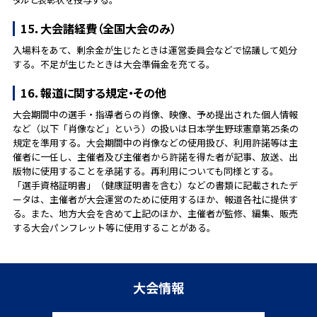
15．大会諸経費（全国大会のみ）
入場料をあて、剰余金が生じたときは運営委員会などで協議して処分
する。不足が生じたときは大会準備金を充てる。
16．報道に関する規定・その他
大会期間中の選手・指導者らの肖像、映像、予め提出された個人情報
など（以下「肖像など」という）の扱いは日本学生野球憲章第25条の
規定を準用する。大会期間中の肖像などの使用扱び、利用許諾等は主
催者に一任し、主催者及び主催者から許諾を得た者が記事、放送、出
版物に使用することを承諾する。再利用についても同様とする。
「選手資格証明書」（健康証明書を含む）などの書類に記載されたデ
ータは、主催者が大会運営のために使用するほか、報道各社に提供す
る。また、地方大会を含めて上記のほか、主催者が監修、編集、販売
する大会パンフレット等に使用することがある。
大会情報