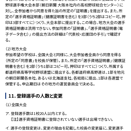
野球選手権大会本部（朝日新聞 大阪本社内の高校野球総合センター）に
対し、全参加者から同意を得た旨の所定の「証明書」を提出する。また、所
定の「選手資格証明書」（健康証明害を含む）を3部（うち2部はコピー可。押
印は3部すべてに）つくり、大会本部に提出する。この場合、地方大会の選手
資格証明書は流用できない。参加同意の「証明書」、「選手資格証明書（電
子データ含む）」 の提出方法の詳細は「代表校・応援団の手引」で確認す
る。
（2）地方大会
参加希望の学校は、全国大会と同様に、大会参加者全員から同意を得る
（所定の「同意書」を校長が保管）。また、所定の「選手資格証明書」（健康証
明書を含む）を2部（うち1部はコピー可。押印はすべてに）つくり、所属する
都道府県高等学校野球連盟に提出する。各都道府県高野連は、1部を地元
の朝日新聞各本社、あるいは北海道支社、各総局に提出、1部は各連盟で
保管する。申込期日はその地方の運営委員会で決める。
11．登録選手の人数と変更
（1）全国大会
ア.
登録選手数は1校20人以内とする。
【注】選手資格証明書に登録されていない選手は出場できない。
イ.
選手の登録変更は、変更の理由を記載した校長の変更届に、変更選手