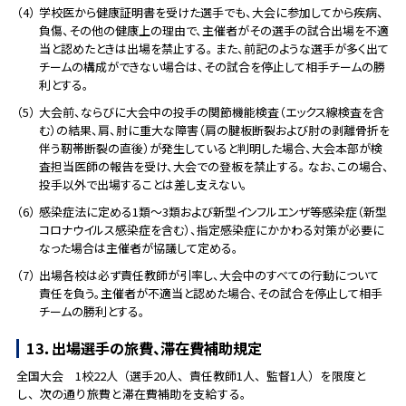
（4）
学校医から健康証明書を受けた選手でも、大会に参加してから疾病、
負傷、その他の健康上の理由で、主催者がその選手の試合出場を不適
当と認めたときは出場を禁止する。 また、前記のような選手が多く出て
チームの構成ができない場合は、その試合を停止して相手チームの勝
利とする。
（5）
大会前、ならびに大会中の投手の関節機能検査（エックス線検査を含
む）の結果、肩、肘に重大な障害（肩の腱板断裂および肘の剥離骨折を
伴う靭帯断裂の直後）が発生していると判明した場合、大会本部が検
査担当医師の報告を受け、大会での登板を禁止する。 なお、この場合、
投手以外で出場することは差し支えない。
（6）
感染症法に定める1類～3類および新型インフルエンザ等感染症（新型
コロナウイルス感染症を含む）、指定感染症にかかわる対策が必要に
なった場合は主催者が協議して定める。
（7）
出場各校は必ず責任教師が引率し、大会中のすべての行動について
責任を負う。主催者が不適当と認めた場合､その試合を停止して相手
チームの勝利とする。
13．出場選手の旅費、滞在費補助規定
全国大会 1校22人（選手20人、責任教師1人、監督1人）を限度と
し、次の通り旅費と滞在費補助を支給する。