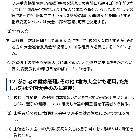
の選手資格証明書、健康証明書を添えて大会前日（8月4日）の午前9時
までに全国高等学校野球選手権大会本部へ提出すること。ただし、その
後であっても、新型コロナウイルス感染の疑い、発熱などを理由とする
登録変更については大会本部が審議、可否を決定する。
（2）地方大会
ア.
登録選手数は原則として全国大会に準じて1校20人以内とするが、その
地方の大会運営委員会が協議して、ある程度の増員をすることができ
る。
イ.
登録選手の変更も全国大会に準ずるが、大会運営に支障をきたさない
限り、変更受付の締切日をのばすことができる。
12．参加者の健康管理、その他（地方大会にも適用。ただ
し、(5)は全国大会のみに適用）
（1）
校長は参加選手の健康に問題ないことを学校医から証明を受ける。も
しくは、選手の健康について確認した旨の同意書を保護者から得る。
（2）
出場各校の責任教師は大会中の選手の健康管理について責任を負
う。
（3）
主催者は大会中の負傷、疾病に対し応急手当てをするほかは、責任を
負わない。