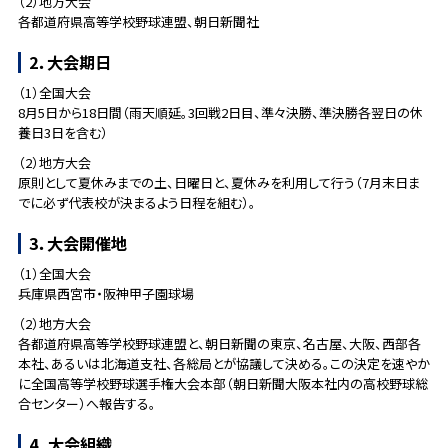
（2）地方大会
各都道府県高等学校野球連盟、朝日新聞社
2．大会期日
（1）全国大会
8月5日から18日間（雨天順延。3回戦2日目、準々決勝、準決勝各翌日の休
養日3日を含む）
（2）地方大会
原則として夏休みまでの土、日曜日と、夏休みを利用して行う（7月末日ま
でに必ず代表校が決まるよう日程を組む）。
3．大会開催地
（1）全国大会
兵庫県西宮市・阪神甲子園球場
（2）地方大会
各都道府県高等学校野球連盟と、朝日新聞の東京、名古屋、大阪、西部各
本社、あるいは北海道支社、各総局とが協議して決める。この決定を速やか
に全国高等学校野球選手権大会本部（朝日新聞大阪本社内の高校野球総
合センター）へ報告する。
4. 大会組織