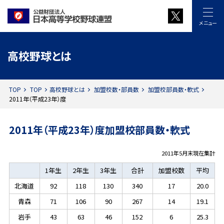
メニュー
高校野球とは
TOP
TOP
高校野球とは
加盟校数・部員数
加盟校部員数・軟式
2011年（平成23年）度
2011年（平成23年）度加盟校部員数・軟式
2011年5月末現在集計
1年生
2年生
3年生
合計
加盟校数
平均
北海道
92
118
130
340
17
20.0
青森
71
106
90
267
14
19.1
岩手
43
63
46
152
6
25.3