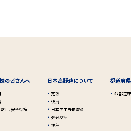
校の皆さんへ
日本高野連について
都道府県
則
定款
47都道
具
役員
ガ防止、安全対策
日本学生野球憲章
処分基準
規程