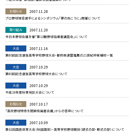
お知らせ
2007.11.28
プロ野球現役選手によるシンポジウム「夢の向こうに」開催について
取り組み
2007.11.20
全日本野球会議主催「第13期野球指導者講習会」について
大会
2007.11.16
第80回記念選抜高等学校野球大会・都府県連盟推薦の21世紀枠候補校一覧
大会
2007.10.29
第80回記念選抜高等学校野球大会について
大会
2007.10.29
平成19年度秋季地区大会について
お知らせ
2007.10.17
「高校野球特待生問題有識者会議」からの答申について
大会
2007.10.09
第62回国民体育大会（秋田国体）・高等学校野球競技（硬式の部・軟式の部）について