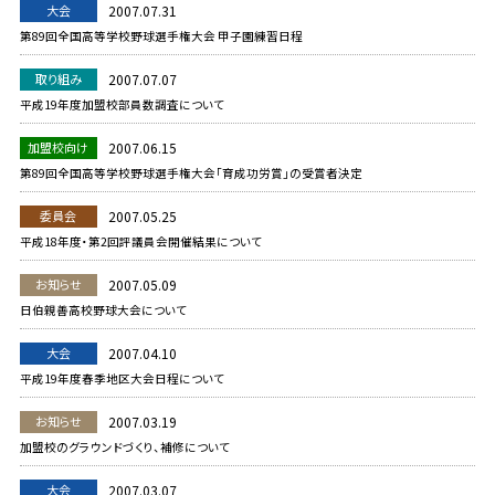
大会
2007.07.31
第89回全国高等学校野球選手権大会 甲子園練習日程
取り組み
2007.07.07
平成19年度加盟校部員数調査について
加盟校向け
2007.06.15
第89回全国高等学校野球選手権大会「育成功労賞」の受賞者決定
委員会
2007.05.25
平成18年度・第2回評議員会開催結果について
お知らせ
2007.05.09
日伯親善高校野球大会について
大会
2007.04.10
平成19年度春季地区大会日程について
お知らせ
2007.03.19
加盟校のグラウンドづくり、補修について
大会
2007.03.07