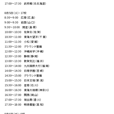
17:00～17:30 武修館（北北海道）
8月5日（火）・17校
8:30～9:00 広陵（広 島）
9:00～9:30 岩国（山 口）
9:30～10:00 開星（島 根）
10:00～10:30 佐賀北（佐 賀）
10:30～11:00 東海大望洋（千 葉）
11:00～11:30 小松（愛 媛）
11:30～12:00 グラウンド整備
12:00～12:30 沖縄尚学（沖 縄）
12:30～13:00 静岡（静 岡）
13:00～13:30 敦賀気比（福 井）
13:30～14:00 九州国際大付（福 岡）
14:00～14:30 日南学園（宮 崎）
14:30～15:00 グラウンド整備
15:00～15:30 日本文理（新 潟）
15:30～16:00 星稜（石 川）
16:00～16:30 東海大相模（神奈川）
16:30～17:00 関西（岡 山）
17:00～17:30 坂出商（香 川）
17:30～18:00 明徳義塾（高 知）
8月6日（水）・9校