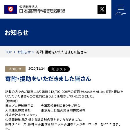
メニュー
お知らせ
TOP
お知らせ
寄附・援助をいただきました皆さん
2020/11/24
お知らせ
寄附・援助をいただきました皆さん
記載の方々のご厚意により総額 112,700,000 円の寄附をいただきました。寄附・援助を
いただいた皆さんのご意向に沿うよう活用させていただきました。
（敬称略）
日本プロ野球選手会 全国高校野球ＯＢクラブ連合
大東建託株式会社 東京海上日動火災保険株式会社
株式会社ホットスタッフ
久保田運動具店 様から試合球の寄附をいただきました。
阪神タイガース、阪神甲子園球場 様から甲子園の土入りキーホルダーをいただきまし
た。