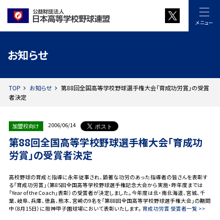
メニュー
お知らせ
TOP
お知らせ
第88回全国高等学校野球選手権大会「育成功労賞」の受賞
者決定
2006/06/14
加盟校向け
第88回全国高等学校野球選手権大会「育成功
労賞」の受賞者決定
高校野球の育成と指導に永年従事され、顕著な功労のあった指導者の皆さんを表彰す
る「育成功労賞」（第85回全国高等学校野球選手権記念大会から実施・昨年度までは
「Year of the Coach」表彰）の受賞者が決定しました。今年度は北・南北海道、宮城、千
葉、岐阜、兵庫、徳島、熊本、宮崎の9名を「第88回全国高等学校野球選手権大会」の期間
中（8月15日）に阪神甲子園球場において表彰いたします。
育成功労賞 受賞者一覧 >>