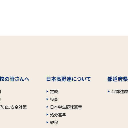
校の皆さんへ
日本高野連について
都道府県
則
定款
47都道
具
役員
ガ防止、安全対策
日本学生野球憲章
処分基準
規程