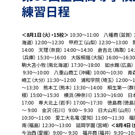
練習日程
＜8月1日（火）・15校＞
10:30～11:00 八幡商（滋賀） 
海道） 12:00～12:30 甲府工（山梨） 12:30～13:00
14:00 天理（奈良） 14:00～14:30 倉吉北（鳥取） 1
（兵庫） 15:30～16:00 大阪桐蔭（大阪） 16:00～16:
駒大苫小牧（南北海道） 17:30～18:00 如水館（広島）
9:30～10:00 八重山商工（沖縄） 10:00～10:30 青森
崎工（大分） 11:30～12:00 浦和学院（埼玉） 12:00～1
～13:30 熊本工（熊本） 13:30～14:00 桐生第一（群馬
根） 15:00～15:30 横浜（神奈川） 15:30～16:00 
17:00 専大北上（岩手） 17:00～17:30 徳島商（徳島
～ 9:00 金沢（石川） 9:00～ 9:30 日大山形（山形） 
10:30～11:00 愛工大名電（愛知） 11:00～11:30 福
南（福島） 12:30～13:00 延岡学園（宮崎）
＜8月4日（
今治西（愛媛） 9:00～ 9:30 福井商（福井） 9:30～10