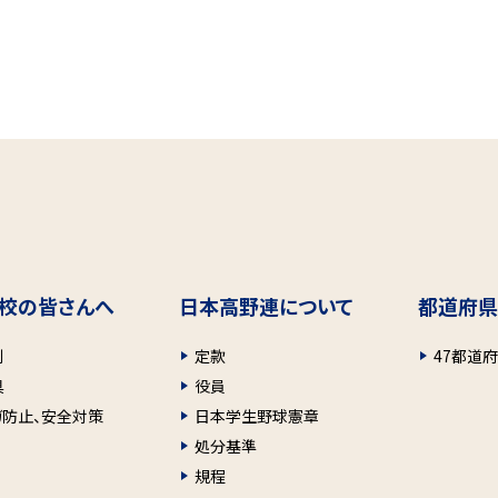
校の皆さんへ
日本高野連について
都道府県
則
定款
47都道
具
役員
ガ防止、安全対策
日本学生野球憲章
処分基準
規程