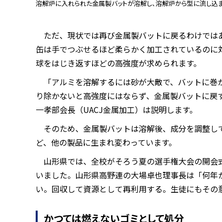
溶解炉に入れられた金属製バットが溶解し、溶解炉から型に流し込
ただ、現状では再び金属製バットに戻るわけでは
缶は手でつぶせるほど柔らかく加工されているのに対
球をはじき返すほどの高強度が求められます。
「アルミを溶解するには砂が大敵で、バットに巻
り除かないと高強度にはならず、金属製バットに戻
一孝部会長（UACJ金属加工）は説明します。
そのため、金属製バットは溶解後、成分を調整し
ど、他の製品に生まれ変わっています。
山形県では、全校がそろう夏の選手権大会の開会
いました。山形県高野連の大場卓也理事長は「何年
い。回収して資源として再利用する。生徒にもその
かつては燃えないゴミとして処分