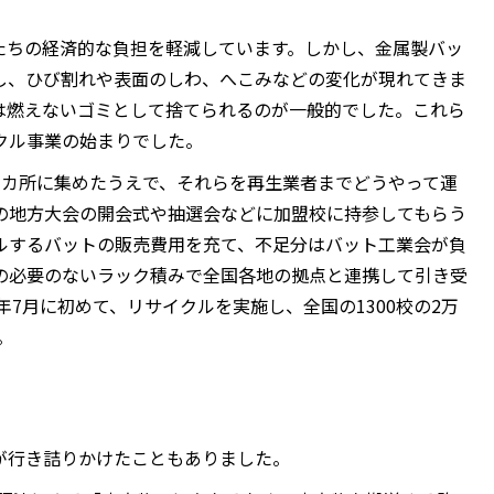
たちの経済的な負担を軽減しています。しかし、金属製バッ
し、ひび割れや表面のしわ、へこみなどの変化が現れてきま
は燃えないゴミとして捨てられるのが一般的でした。これら
クル事業の始まりでした。
1カ所に集めたうえで、それらを再生業者までどうやって運
の地方大会の開会式や抽選会などに加盟校に持参してもらう
ルするバットの販売費用を充て、不足分はバット工業会が負
の必要のないラック積みで全国各地の拠点と連携して引き受
年7月に初めて、リサイクルを実施し、全国の1300校の2万
。
が行き詰りかけたこともありました。