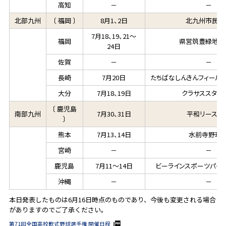
高知
－
－
北部九州
〔 福岡 〕
8月1、2日
北九州市民球
7月18、19、21～
福岡
県営筑豊緑地野
24日
佐賀
－
－
長崎
7月20日
たちばなしんきんフィール
大分
7月18、19日
クラサススタジ
〔 鹿児島
南部九州
7月30、31日
平和リース球
〕
熊本
7月13、14日
水前寺野球
宮崎
－
－
鹿児島
7月11～14日
ビーラインスポーツパー
沖縄
－
－
本日発表したものは6月16日時点のものであり、今後も変更される場合
がありますのでご了承ください。
第71回全国高校軟式野球選手権 開催日程