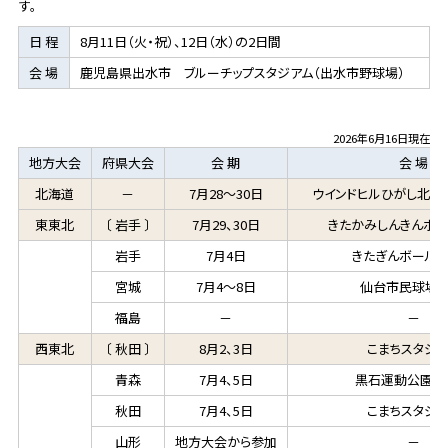
す。
日 程
8月11日（火・祝）、12日（水）の2日間
会 場
鹿児島県出水市 ブルーチップスタジアム（出水市野球場）
2026年6月16日現在
地方大会
府県大会
会 期
会 場
北海道
－
7月28～30日
ウインドヒルひがし北海
東東北
〔 岩手 〕
7月29、30日
きたかみしんきんボ
岩手
7月4日
きたぎんボール
宮城
7月4～8日
仙台市民球場 
福島
－
－
西東北
〔 秋田 〕
8月2、3日
こまちスタジ
青森
7月4、5日
黒石運動公園野
秋田
7月4、5日
こまちスタジ
山形
地方大会から参加
－