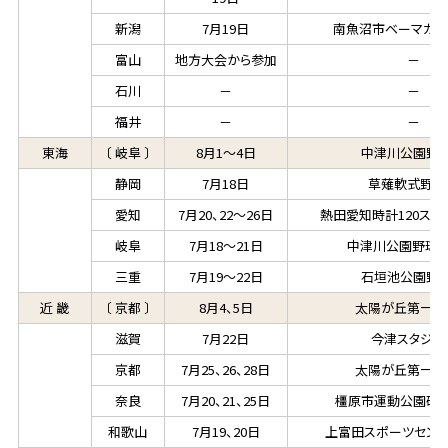
新潟
7月19日
南魚沼市ベーマガス
富山
地方大会から参加
－
石川
－
－
福井
－
－
東海
〔 岐阜 〕
8月1～4日
中津川公園野
静岡
7月18日
草薙軟式野球
愛知
7月20、22～26日
熱田愛知時計120スタ
岐阜
7月18～21日
中津川公園野球場
三重
7月19～22日
石垣池公園野
近 畿
〔 京都 〕
8月4、5日
太陽が丘第一野
滋賀
7月22日
今津スタジア
京都
7月25、26、28日
太陽が丘第一野
奈良
7月20、21、25日
橿原市運動公園硬
和歌山
7月19、20日
上富田スポーツセン