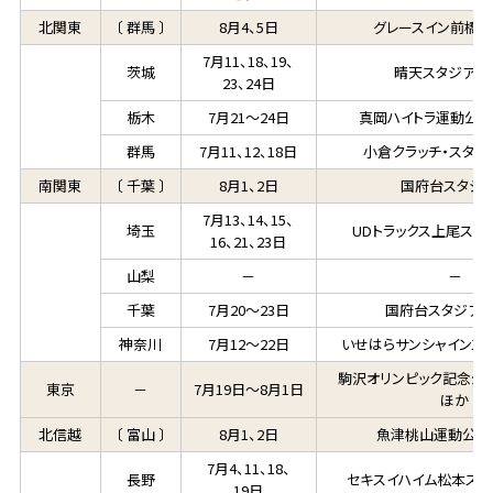
北関東
〔 群馬 〕
8月4、5日
グレースイン前橋
7月11、18、19、
茨城
晴天スタジアム
23、24日
栃木
7月21～24日
真岡ハイトラ運動公
群馬
7月11、12、18日
小倉クラッチ・スタジ
南関東
〔 千葉 〕
8月1、2日
国府台スタジ
7月13、14、15、
埼玉
UDトラックス上尾スタ
16、21、23日
山梨
－
－
千葉
7月20～23日
国府台スタジアム
神奈川
7月12～22日
いせはらサンシャインスタ
駒沢オリンピック記念公
東京
－
7月19日～8月1日
ほか
北信越
〔 富山 〕
8月1、2日
魚津桃山運動公園
7月4、11、18、
長野
セキスイハイム松本スタ
19日