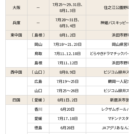
7月25～29、31日、
大阪
－
住之江公園野球場
8月1、3日
7月28～31日、
兵庫
－
神姫バスキッピース
8月3、4日
東中国
〔 島根 〕
8月1、2日
浜田市野球
岡山
7月18～21、23日
岡山県営球
鳥取
7月11、12、18日
どらやきドラマチックパー
島根
7月11、12日
浜田市野球
西中国
〔 山口 〕
8月8、9日
ビジコム柳井スタ
広島
7月19～25日
鶴岡一人記念
山口
7月25～26日
ビジコム柳井スタ
四国
〔 愛媛 〕
8月1日、2日
新居浜市営球
香川
6月20日
レクザムボールパ
愛媛
7月17、18日
マドンナスタジ
徳島
6月28日
JAアグリあなんス